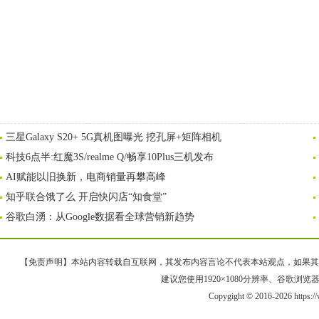
三星Galaxy S20+ 5G真机图曝光 挖孔屏+矩阵相机
科技6点半:红魔3S/realme Q/畅享10Plus三机发布
AI赋能以旧换新，电商销量再攀高峰
知乎联合饿了么 开启快闪店“知食堂”
谷歌白湧：从Google数据看全球营销新趋势
【免责声明】本站内容转载自互联网，其发布内容言论不代表本站观点，如果其链接、
建议您使用1920×1080分辨率、谷歌浏览器Goo
Copygight © 2016-2026 https: