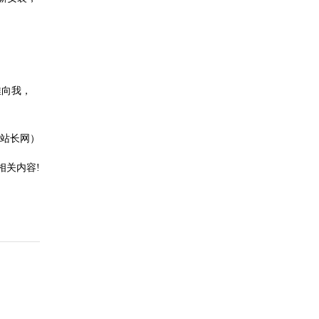
推向我，
站长网）
相关内容!