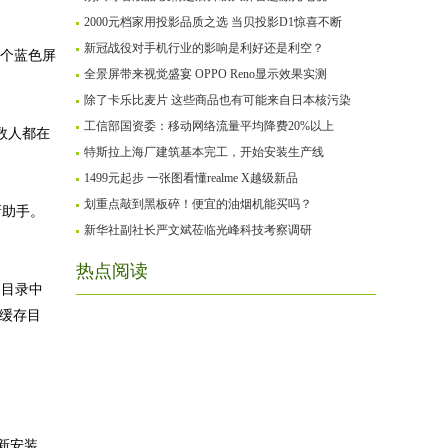
2000元档家用投影品质之选 当贝投影D1惊喜不断
新冠战役对手机行业的影响是利好还是利空？
一个蓝色屏
全景屏带来视觉盛宴 OPPO Reno显示效果实测
除了卡乐比麦片 这些商品也有可能来自日本核污染
工信部国资委：移动网络流量平均降费20%以上
多数人都在
特斯拉上海厂建筑基本完工，开始安装生产线
1499元起步 一张图看懂realme X越级新品
划重点敲到黑板碎！便宜的油烟机能买吗？
新助手。
新华社副社长严文斌莅临光峰科技考察调研
热点阅读
e的目录中
了缓存目
新安装，