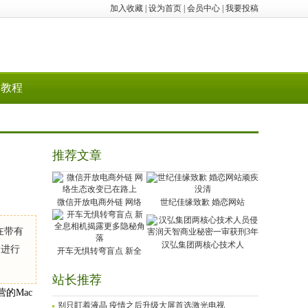
加入收藏
|
设为首页
|
会员中心
|
我要投稿
教程
推荐文章
微信开放电商外链 网络
世纪佳缘致歉 婚恋网站
您在带有
汉弘集团两核心技术人
中进行
开车无惧转弯盲点 新全
站长推荐
营的Mac
别只盯着液晶 疫情之后升级大屏首选激光电视