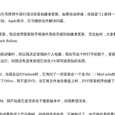
行的引导阵营中进行清洁安装创建者更新。如果你这样做，你就是“LL获得
并重新开始。Apple表示，它与微软合作解决问题。
10周年更新，然后使用更新助手将操作系统升级到创建者更新。无论如何，大
 Rollout。
的投诉嚎叫，所以我决定冒我的个人电脑，我在写这个时打字的那个，更
运行。但我没有进来发现它挂在3％填写或类似的东西。
ed，当我去运行Outlook时，它询问了一些安装在一个名为C：/ MsoCach
装了Office，而不是DVD。当它将文件放在硬盘上时，DVD安装程序创建
OM。我不知道它是否存在于最新版本中，但我希望没有。
然我必须重新进入产品密钥，但值得庆幸的是，它被验证了。由于操作系统重