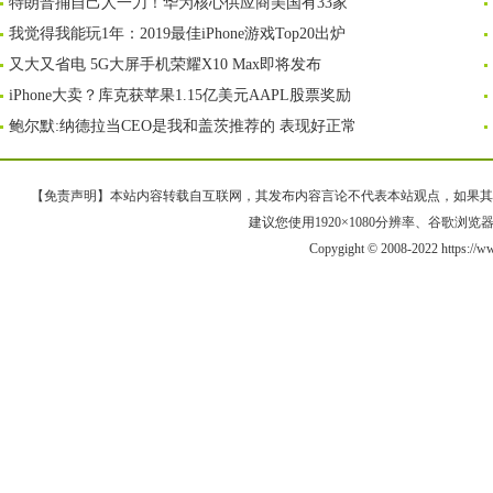
特朗普捅自己人一刀！华为核心供应商美国有33家
我觉得我能玩1年：2019最佳iPhone游戏Top20出炉
又大又省电 5G大屏手机荣耀X10 Max即将发布
iPhone大卖？库克获苹果1.15亿美元AAPL股票奖励
鲍尔默:纳德拉当CEO是我和盖茨推荐的 表现好正常
【免责声明】本站内容转载自互联网，其发布内容言论不代表本站观点，如果其链接、
建议您使用1920×1080分辨率、谷歌浏览器Goo
Copygight © 2008-2022 https:/