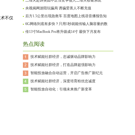
二维火起诉美团不正当竞争侵入二维火收银系统
央视揭网游陪玩骗局 诱骗受害人不断充值
后方1.5公里出现急救车 百度地图上线语音播报告知
技术不仅
6G网络到底有多快？只用1秒就能传输人脑容量的数
传13寸MacBook Pro将升级成14寸 最快下月发布
热点阅读
技术赋能社群经济，忠诚驱动品牌影响力
技术赋能社群经济，打造品牌超强影响力
智能投放融合自动运营，开启广告推广新纪元
技术赋能社群经济，深度培育粉丝忠诚度
智能投放自动化：引领未来推广新变革