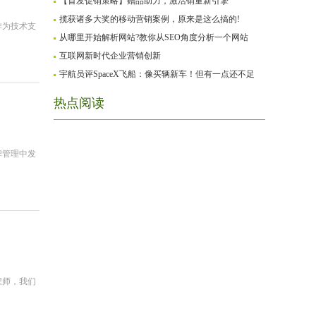
【首发促销策略】赠品助力，激活销量新引擎
揽获诸多大奖的移动营销案例，原来是这么搞的!
作为技术支
从哪里开始解析网站?教你从SEO角度分析一个网站
互联网新时代企业营销创新
宇航员评SpaceX飞船：像买辆新车！但有一点还不足
热点阅读
碑管理中发
程师，我们