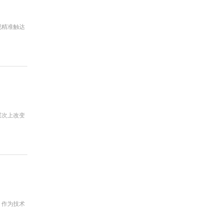
现精准触达
层次上改变
。作为技术