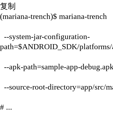
复制
(mariana-trench)$ mariana-trench
--system-jar-configuration-
path=$ANDROID_SDK/platforms/an
--apk-path=sample-app-debug.ap
--source-root-directory=app/src/m
# ...