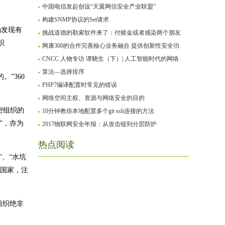
中国电信发起创设“天翼网信安全产业联盟”
构建SNMP协议的Set请求
确发现有
挑战道德的勒索软件来了：付赎金或者感染两个朋友
织
网康360的合作完善核心业务融合 提供创新性安全功
CNCC 人物专访 谭晓生（下）| 人工智能时代的网络
算法—选择排序
”360
PHP7编译配置时常见的错误
网络空间主权、资源与网络安全的目的
密组织的
10分钟教你本地配置多个git ssh连接的方法
”，亦为
2017物联网安全年报：从攻击链到分层防护
热点阅读
”、“水坑
个国家，注
组织绝非