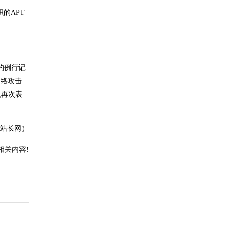
的APT
的例行记
网络攻击
也再次表
站长网）
相关内容!