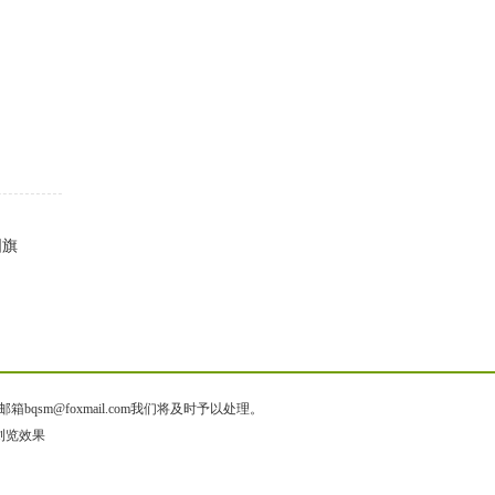
）
国旗
@foxmail.com我们将及时予以处理。
佳浏览效果