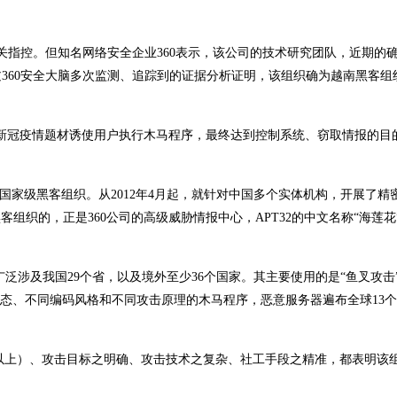
关指控。但知名网络安全企业360表示，该公司的技术研究团队，近期的
360安全大脑多次监测、追踪到的证据分析证明，该组织确为越南黑客组
新冠疫情题材诱使用户执行木马程序，最终达到控制系统、窃取情报的目的。
境外国家级黑客组织。从2012年4月起，就针对中国多个实体机构，开展了精
客组织的，正是360公司的高级威胁情报中心，APT32的中文名称“海莲花
广泛涉及我国29个省，以及境外至少36个国家。其主要使用的是“鱼叉攻击
形态、不同编码风格和不同攻击原理的木马程序，恶意服务器遍布全球13
持续3年以上）、攻击目标之明确、攻击技术之复杂、社工手段之精准，都表明该