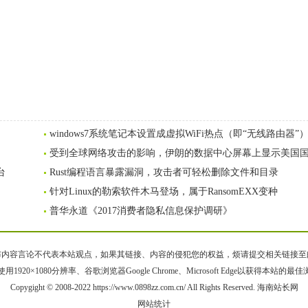
windows7系统笔记本设置成虚拟WiFi热点（即“无线路由器”
受到全球网络攻击的影响，伊朗的数据中心屏幕上显示美国
台
Rust编程语言暴露漏洞，攻击者可轻松删除文件和目录
针对Linux的勒索软件木马登场，属于RansomEXX变种
普华永道《2017消费者隐私信息保护调研》
容言论不代表本站观点，如果其链接、内容的侵犯您的权益，烦请提交相关链接至邮箱bqsm
用1920×1080分辨率、谷歌浏览器Google Chrome、Microsoft Edge以获得本站的最
Copygight © 2008-2022 https://www.0898zz.com.cn/ All Rights Reserved. 海南站长网
网站统计