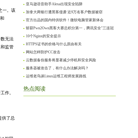
亚马逊语音助手Alexa出现安全陷阱
洞之一。该
加拿大两银行遭黑客侵袭 近9万名客户数据被窃
化和
官方出品的国内特供软件！微软电脑管家新体会
斩获Pwn2Own黑客大赛总积分第一，腾讯安全"三连冠
10个Nginx的安全提示
参数无法
HTTPS证书的价格与什么原由有关
性和监管
网站怎样防护CC攻击
云数据备份服务将显著减少停机和安全风险
服务器被攻击了，有什么办法解决吗？
运维老鸟谈Linux运维工程师发展路线
热点阅读
析工作。
提供了总