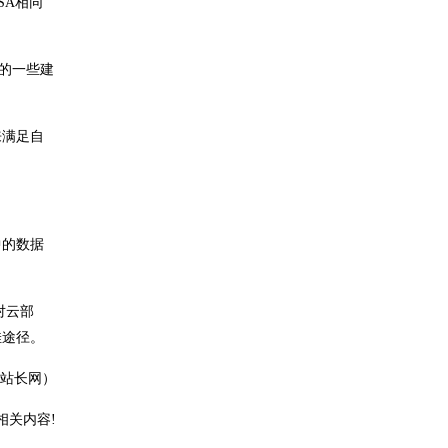
SA相同
的一些建
来满足自
中的数据
对云部
佳途径。
站长网）
相关内容!