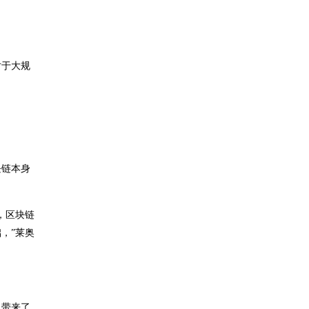
对于大规
块链本身
，区块链
，”莱奥
也带来了