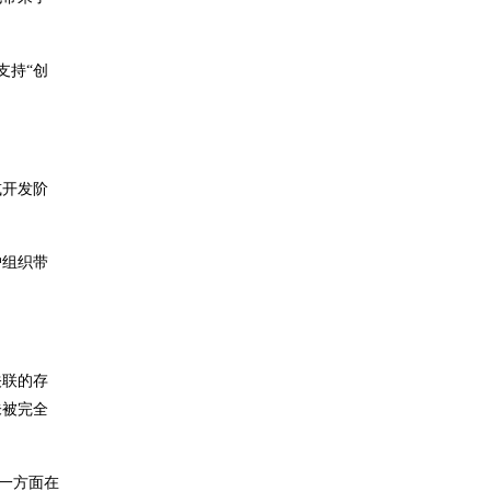
支持“创
或开发阶
户组织带
关联的存
未被完全
一方面在