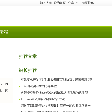
加入收藏
|
设为首页
|
会员中心
|
我要投稿
教程
推荐文章
站长推荐
苹果要求开发者1月1日使用HTTPS协议，腾讯云SSL证
019
一名测试实习生的心路历程
用。这
火箭凌空爆炸 SpaceX成功测试载人版飞船的逃生能
InDesign给汉字自动添加注音方法
阿拉丁DIM云平台：实现设计流程一键式 整体服务一