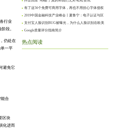
抖音回应“马桶门”真的和我们无关-松松资讯
有了这56个免费可商用字体，再也不用担心字体侵权
2019中国金融科技产业峰会丨夏鲁宁：电子认证与区
位各行业
支付宝人脸识别BUG被曝光，为什么人脸识别在欧美
验阶段。
Google质量评分指南简介
场，仍处在
热点阅读
的单一平
何避免它
智能合
要区块
演化进而