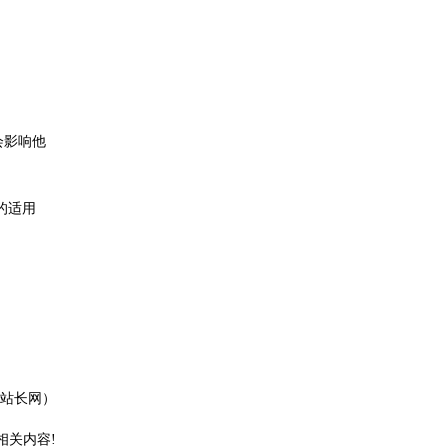
会影响他
的适用
站长网）
相关内容!