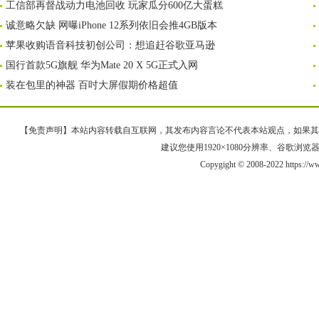
工信部再督战动力电池回收 玩家瓜分600亿大蛋糕
诚意略欠缺 网曝iPhone 12系列依旧会推4GB版本
苹果收购语音科技初创公司：想追赶谷歌亚马逊
国行首款5G旗舰 华为Mate 20 X 5G正式入网
装在包里的神器 百吋大屏假期价格超值
【免责声明】本站内容转载自互联网，其发布内容言论不代表本站观点，如果其链接、
建议您使用1920×1080分辨率、谷歌浏览器Goo
Copygight © 2008-2022 https:/